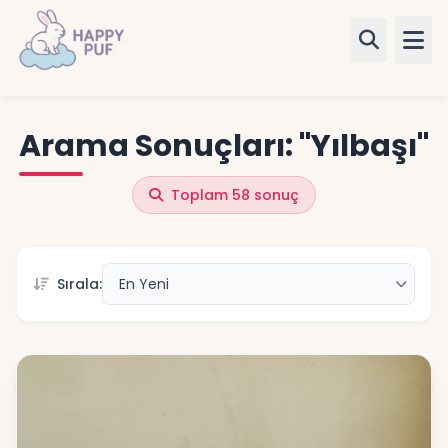
Ürünler
Arama Sonuçları: "Yılbaşı"
Kategoriler
Toplam 58 sonuç
Blog
Sırala:
✨ Kişiye Özel
Giriş Yap
Kayıt Ol