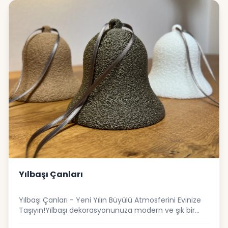
ev dekorasyonu için idealSevdikleriniz için harika bir
yılbaşı hediyesi alternatifiYeni yıla girerken yaşam
alanınızı bu özel tasarım ile güzelleştirin!
Yılbaşı Çanları
Yılbaşı Çanları - Yeni Yılın Büyülü Atmosferini Evinize
Taşıyın!Yılbaşı dekorasyonunuza modern ve şık bir
dokunuş katmak ister misiniz? Yılbaşı Çanları, özenle