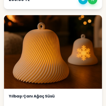
olacak.Özellikler:Hafif ve dayanıklı PLA
malzemeModern ve estetik tasarımYılbaşı ağacı ve
ev dekorasyonu için idealSevdikleriniz için harika bir
yılbaşı hediyesi alternatifiYeni yıla girerken yaşam
alanınızı bu özel tasarım ile güzelleştirin!
Yılbaşı Çanı Ağaç Süsü