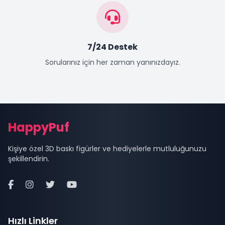
7/24 Destek
Sorularınız için her zaman yanınızdayız.
Site Alt Bilgisi (Footer)
HappyPuf
Kişiye özel 3D baskı figürler ve hediyelerle mutluluğunuzu
şekillendirin.
Hızlı Linkler