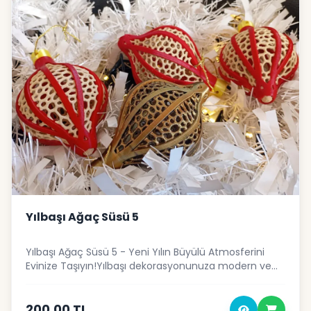
alanınızı bu özel tasarım ile güzelleştirin!
Yılbaşı Ağaç Süsü 5
Yılbaşı Ağaç Süsü 5 - Yeni Yılın Büyülü Atmosferini
Evinize Taşıyın!Yılbaşı dekorasyonunuza modern ve
şık bir dokunuş katmak ister misiniz? Yılbaşı Ağaç
Süsü 5 , özenle tasarlanmış detayları ve 3D baskı
kalitesi ile ağacınızın veya evinizin en gözde parçası
200.00 TL