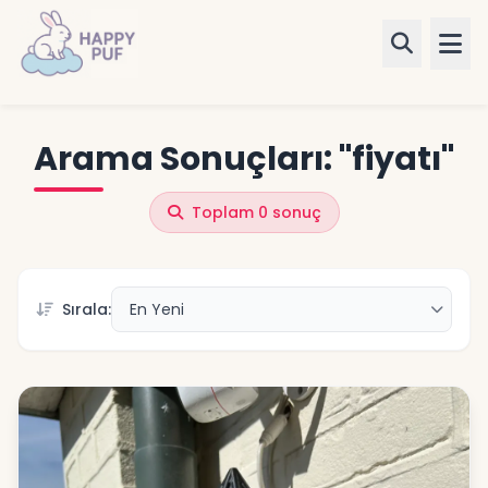
Ürünler
Arama Sonuçları: "fiyatı"
Kategoriler
Toplam 0 sonuç
Blog
Sırala:
✨ Kişiye Özel
Giriş Yap
Kayıt Ol