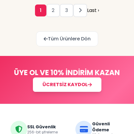
görünüm kazandırır✔ Kapsülleri dik şekilde tuttuğu
için yer tasarrufu sağlarBarista düzeninde bir kahve
1
2
3
Last ›
köşesi oluşturmak isteyenler için ideal bir organizer!
Tüm Ürünlere Dön
ÜYE OL VE 10% İNDİRİM KAZAN
ÜCRETSİZ KAYDOL
Güvenli
SSL Güvenlik
Ödeme
256-bit şifreleme