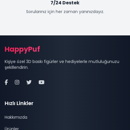
7/24 Destek
Sorularınız için her zaman yanınızdayız.
Site Alt Bilgisi (Footer)
HappyPuf
Kişiye özel 3D baskı figürler ve hediyelerle mutluluğunuzu
şekillendirin.
Hızlı Linkler
Hakkımızda
Ürünler