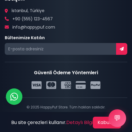
İstanbul, Türkiye
+90 (555) 123-4567
info@happypuf.com
Bültenimize Katılın
Güvenli Ödeme Yöntemleri
© 2025 HappyPuf Store. Tüm hakları saklıdır.
💬
|
Gizlilik Politikası
Kullanım Şartları
Bu site çerezleri kullanır.
Detaylı Bilgi
Kabul Et