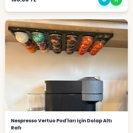
tezgâh üzerinde yer kaplamadan kapsüllerinizi
organize edebilirsiniz.Kapsüller ray sistemiyle öne
doğru kayarak alınır, böylece hem kullanım kolaylığı
hem de modern bir görünüm sunar.✔ Nespresso
kapsülleri ile tam uyumlu✔ Dolap altına
vidalama/tutkal ile kolay montaj✔ Yer kaplamaz –
Tezgâhınızı düzenli tutar✔ Akıcı ray sistemi sayesinde
kapsüller tek tek çekilerek alınır✔ Dayanıklı 3D baskı
premium malzeme✔ Mutfağınıza modern ve pratik
bir dokunuş
Nespresso Vertuo Pod'ları için Dolap Altı
Rafı