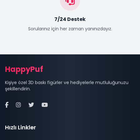
7/24 Destek
Sorularınız için her zaman yanınızdayız.
Site Alt Bilgisi (Footer)
HappyPuf
Kişiye özel 3D baskı figürler ve hediyelerle mutluluğunuzu
şekillendirin.
Hızlı Linkler