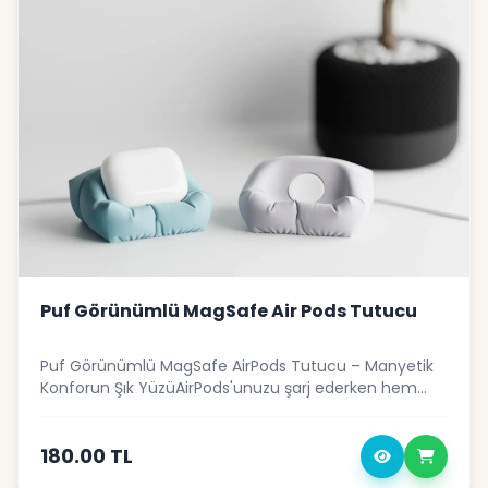
Puf Görünümlü MagSafe Air Pods Tutucu
Puf Görünümlü MagSafe AirPods Tutucu – Manyetik
Konforun Şık YüzüAirPods'unuzu şarj ederken hem
düzenli tutmak hem de masanıza tasarım dokunuşu
katmak ister misiniz? Puf Görünümlü MagSafe
AirPods Tutucu, şişkin puf görünümünden ilham
180.00 TL
alınarak tasarlanmış ve MagSafe uyumlu şarj