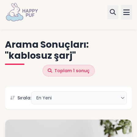
Ürünler
Arama Sonuçları:
"kablosuz şarj"
Kategoriler
Blog
Toplam 1 sonuç
✨ Kişiye Özel
Sırala:
Giriş Yap
Kayıt Ol