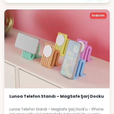
deneyiminizi yepyeni bir seviyeye taşımak için
üretilmiştir.Özellikler:MagSafe Uyumlu Tasarım:
Manyetik yuvası sayesinde AirPods MagSafe şarj
İndirim
kutusunu mükemmel şekilde sabitlerGerçek Puf Hissi:
Yumuşak ve şişkin görünümle masa estetiğine
katkıUyumluluk: MagSafe destekli AirPods
modelleriKullanım Alanı: Ofis, çalışma masası,
komodin
Lunoa Telefon Standı – MagSafe Şarj Docku
Lunoa Telefon Standı – MagSafe Şarj Dock'u - iPhone