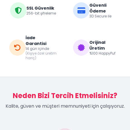
Güvenli
SSL Güvenlik
Ödeme
256-bit şifreleme
3D Secure ile
İade
Orijinal
Garantisi
Üretim
14 gün içinde
(Kişiye özel üretim
%100 HappyPuf
hariç)
Neden Bizi Tercih Etmelisiniz?
Kalite, güven ve müşteri memnuniyeti için çalışıyoruz.