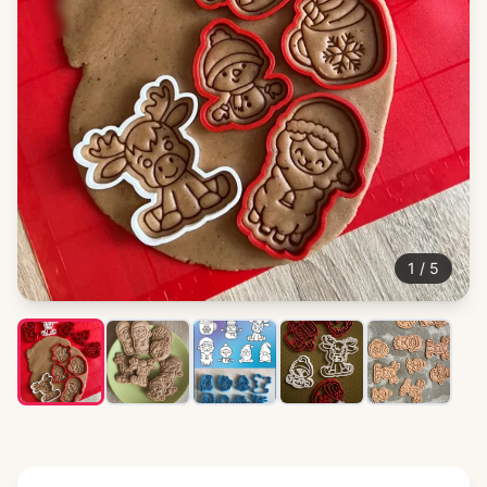
1
/
5