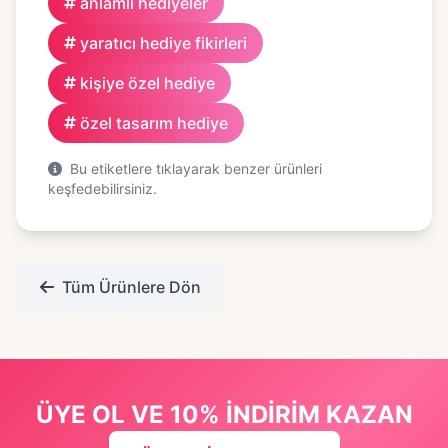
anlamlı hediyeler
yaratıcı hediye fikirleri
kişiye özel hediye
özel tasarım hediye
Bu etiketlere tıklayarak benzer ürünleri
keşfedebilirsiniz.
Tüm Ürünlere Dön
ÜYE OL VE 10% İNDİRİM KAZAN