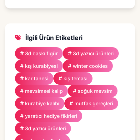
İlgili Ürün Etiketleri
3d baskı figür
3d yazıcı ürünleri
kış kurabiyesi
winter cookies
kar tanesi
kış teması
mevsimsel kalıp
soğuk mevsim
kurabiye kalıbı
mutfak gereçleri
yaratıcı hediye fikirleri
3d yazıcı ürünleri