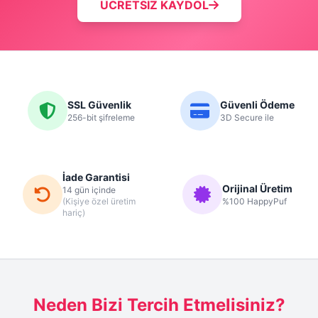
ÜCRETSİZ KAYDOL
SSL Güvenlik
Güvenli Ödeme
256-bit şifreleme
3D Secure ile
İade Garantisi
Orijinal Üretim
14 gün içinde
(Kişiye özel üretim
%100 HappyPuf
hariç)
Neden Bizi Tercih Etmelisiniz?