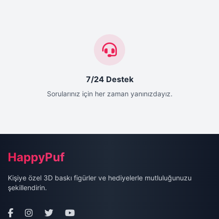
7/24 Destek
Sorularınız için her zaman yanınızdayız.
Site Alt Bilgisi (Footer)
HappyPuf
Kişiye özel 3D baskı figürler ve hediyelerle mutluluğunuzu
şekillendirin.