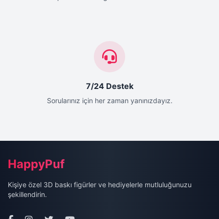
7/24 Destek
Sorularınız için her zaman yanınızdayız.
Site Alt Bilgisi (Footer)
HappyPuf
Kişiye özel 3D baskı figürler ve hediyelerle mutluluğunuzu
şekillendirin.