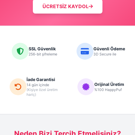
ÜCRETSİZ KAYDOL
SSL Güvenlik
Güvenli Ödeme
256-bit şifreleme
3D Secure ile
İade Garantisi
Orijinal Üretim
14 gün içinde
(Kişiye özel üretim
%100 HappyPuf
hariç)
Neden Bizi Tercih Etmelisiniz?