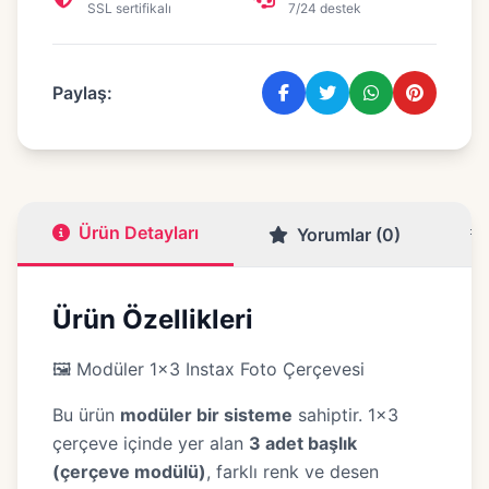
SSL sertifikalı
7/24 destek
Paylaş:
Ürün Detayları
Yorumlar (0)
Ürün Özellikleri
🖼️ Modüler 1×3 Instax Foto Çerçevesi
Bu ürün
modüler bir sisteme
sahiptir. 1×3
çerçeve içinde yer alan
3 adet başlık
(çerçeve modülü)
, farklı renk ve desen