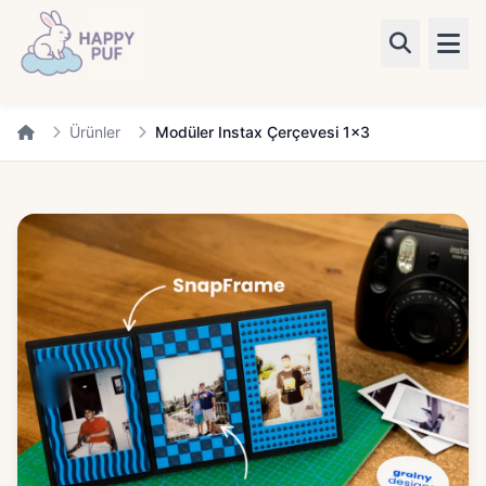
Ürünler
Ürünler
Modüler Instax Çerçevesi 1x3
Kategoriler
Blog
✨ Kişiye Özel
Giriş Yap
Kayıt Ol