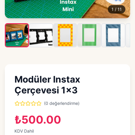
1
/
11
Modüler Instax
Çerçevesi 1x3
(0 değerlendirme)
₺500.00
KDV Dahil