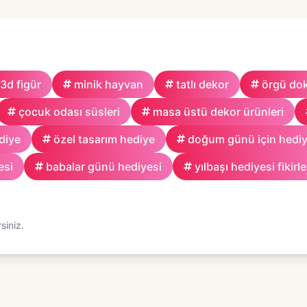
3d figür
minik hayvan
tatlı dekor
örgü do
çocuk odası süsleri
masa üstü dekor ürünleri
diye
özel tasarım hediye
doğum günü için hedi
esi
babalar günü hediyesi
yılbaşı hediyesi fikirle
siniz.