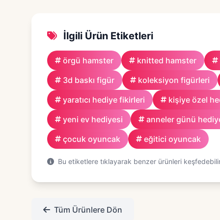
İlgili Ürün Etiketleri
örgü hamster
knitted hamster
3d baskı figür
koleksiyon figürleri
yaratıcı hediye fikirleri
kişiye özel he
yeni ev hediyesi
anneler günü hediy
çocuk oyuncak
eğitici oyuncak
Bu etiketlere tıklayarak benzer ürünleri keşfedebilir
Tüm Ürünlere Dön