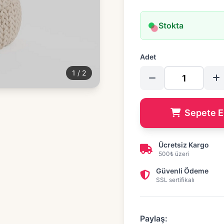
Stokta
Adet
1
/
2
Sepete E
Ücretsiz Kargo
500₺ üzeri
Güvenli Ödeme
SSL sertifikalı
Paylaş: