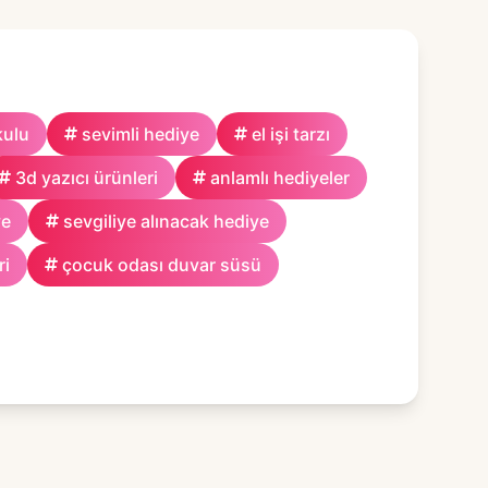
kulu
sevimli hediye
el işi tarzı
3d yazıcı ürünleri
anlamlı hediyeler
ye
sevgiliye alınacak hediye
ri
çocuk odası duvar süsü