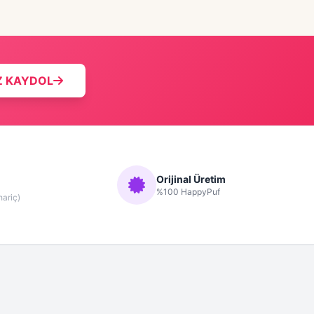
Z KAYDOL
Orijinal Üretim
%100 HappyPuf
hariç)