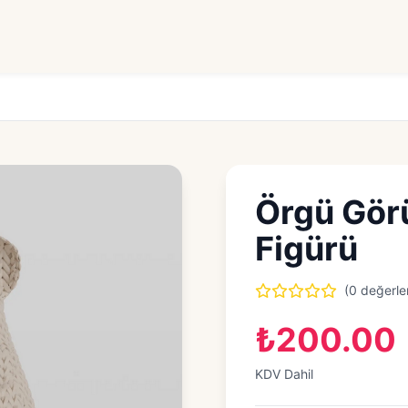
Örgü Gör
Figürü
(0 değerle
₺200.00
KDV Dahil