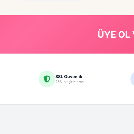
ÜYE OL 
SSL Güvenlik
256-bit şifreleme