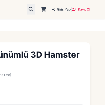
|
Giriş Yap
Kayıt Ol
ünümlü 3D Hamster
ndirme)