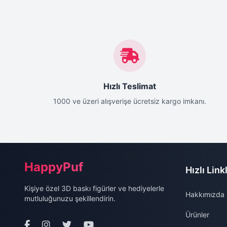
Hızlı Teslimat
1000 ve üzeri alışverişe ücretsiz kargo imkanı.
Site Alt Bilgisi (Footer)
HappyPuf
Hızlı Link
Kişiye özel 3D baskı figürler ve hediyelerle
Hakkımızda
mutluluğunuzu şekillendirin.
Ürünler