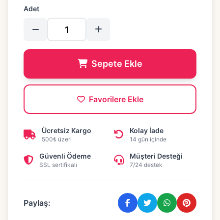
Adet
Sepete Ekle
Favorilere Ekle
Ücretsiz Kargo
Kolay İade
500₺ üzeri
14 gün içinde
Güvenli Ödeme
Müşteri Desteği
SSL sertifikalı
7/24 destek
Paylaş: