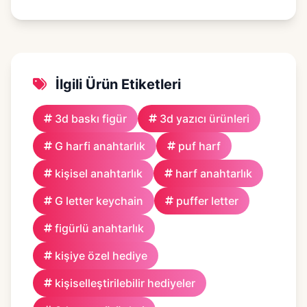
İlgili Ürün Etiketleri
3d baskı figür
3d yazıcı ürünleri
G harfi anahtarlık
puf harf
kişisel anahtarlık
harf anahtarlık
G letter keychain
puffer letter
figürlü anahtarlık
kişiye özel hediye
kişiselleştirilebilir hediyeler