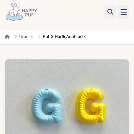
Ürünler
Ürünler
Puf G Harfli Anahtarlık
Kategoriler
Blog
✨ Kişiye Özel
Giriş Yap
Kayıt Ol