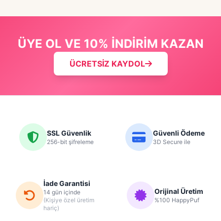
ÜYE OL VE 10% İNDİRİM KAZAN
ÜCRETSİZ KAYDOL
SSL Güvenlik
Güvenli Ödeme
256-bit şifreleme
3D Secure ile
İade Garantisi
Orijinal Üretim
14 gün içinde
(Kişiye özel üretim
%100 HappyPuf
hariç)