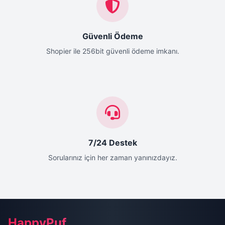
Güvenli Ödeme
Shopier ile 256bit güvenli ödeme imkanı.
7/24 Destek
Sorularınız için her zaman yanınızdayız.
Site Alt Bilgisi (Footer)
HappyPuf