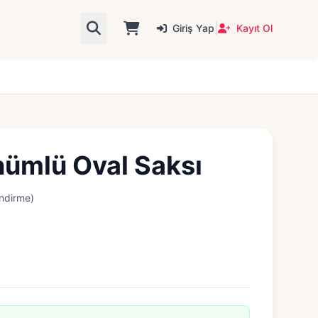
|
Giriş Yap
Kayıt Ol
nümlü Oval Saksı
ndirme)