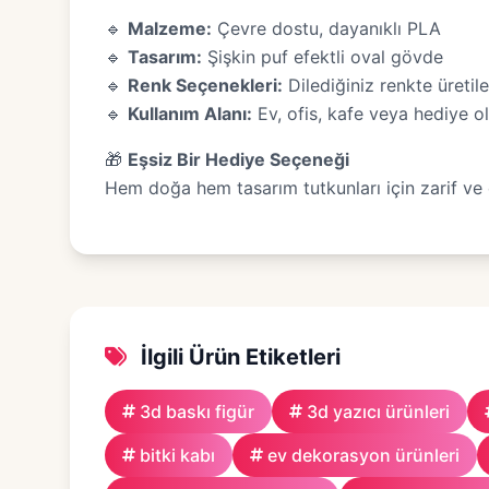
🔹
Malzeme:
Çevre dostu, dayanıklı PLA
🔹
Tasarım:
Şişkin puf efektli oval gövde
🔹
Renk Seçenekleri:
Dilediğiniz renkte üretileb
🔹
Kullanım Alanı:
Ev, ofis, kafe veya hediye o
🎁
Eşsiz Bir Hediye Seçeneği
Hem doğa hem tasarım tutkunları için zarif ve di
İlgili Ürün Etiketleri
3d baskı figür
3d yazıcı ürünleri
bitki kabı
ev dekorasyon ürünleri