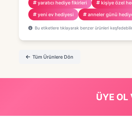
yaratıcı hediye fikirleri
kişiye özel he
yeni ev hediyesi
anneler günü hediy
Bu etiketlere tıklayarak benzer ürünleri keşfedebilir
Tüm Ürünlere Dön
ÜYE OL 