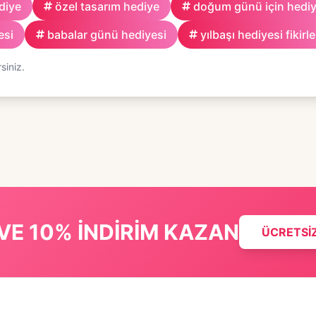
diye
özel tasarım hediye
doğum günü için hedi
esi
babalar günü hediyesi
yılbaşı hediyesi fikirle
siniz.
VE 10% İNDİRİM KAZAN
ÜCRETSİ