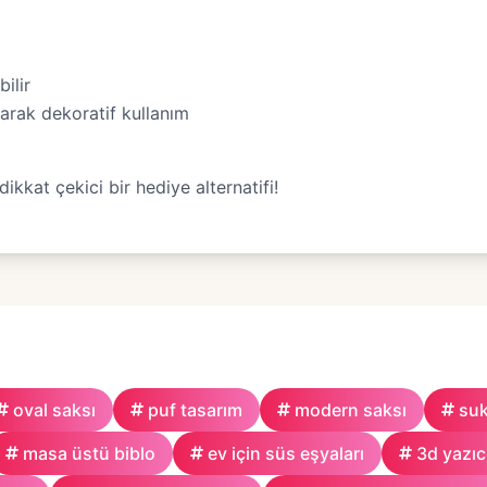
ilir
larak dekoratif kullanım
kkat çekici bir hediye alternatifi!
oval saksı
puf tasarım
modern saksı
suk
masa üstü biblo
ev için süs eşyaları
3d yazıc