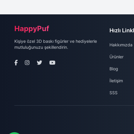
Site Alt Bilgisi (Footer)
HappyPuf
Hızlı Link
Kişiye özel 3D baskı figürler ve hediyelerle
Hakkımızda
mutluluğunuzu şekillendirin.
Ürünler
Blog
İletişim
SSS