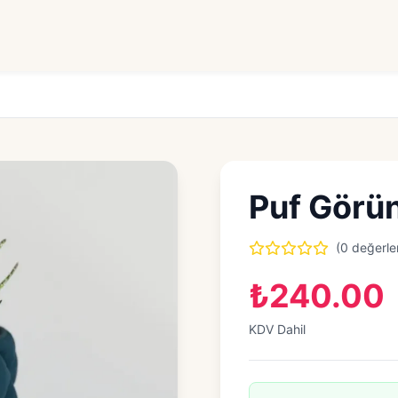
Puf Görü
(0 değerle
₺240.00
KDV Dahil