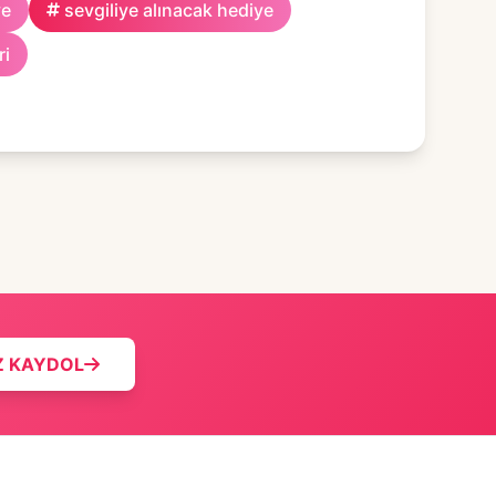
ye
sevgiliye alınacak hediye
ri
Z KAYDOL