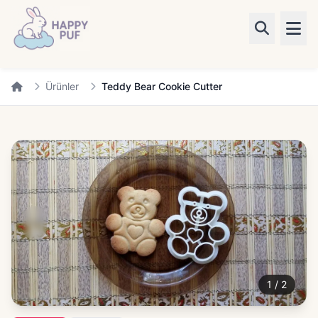
Ürünler
Ürünler
Teddy Bear Cookie Cutter
Kategoriler
Blog
✨ Kişiye Özel
Giriş Yap
1
/
2
Kayıt Ol