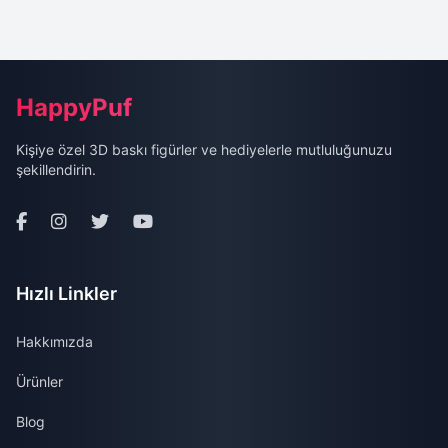
Site Alt Bilgisi (Footer)
HappyPuf
Kişiye özel 3D baskı figürler ve hediyelerle mutluluğunuzu
şekillendirin.
Hızlı Linkler
Hakkımızda
Ürünler
Blog