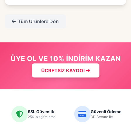
Tüm Ürünlere Dön
ÜYE OL VE 10% İNDİRİM KAZAN
ÜCRETSİZ KAYDOL
SSL Güvenlik
Güvenli Ödeme
256-bit şifreleme
3D Secure ile