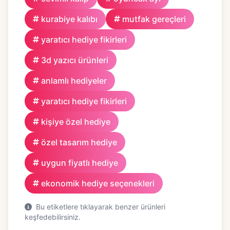
kurabiye kalıbı
mutfak gereçleri
yaratıcı hediye fikirleri
3d yazıcı ürünleri
anlamlı hediyeler
yaratıcı hediye fikirleri
kişiye özel hediye
özel tasarım hediye
uygun fiyatlı hediye
ekonomik hediye seçenekleri
Bu etiketlere tıklayarak benzer ürünleri
keşfedebilirsiniz.